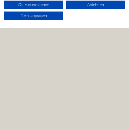
Ok, weitermachen
Ablehnen
Nein, anpassen
Hochzeitsfotograf & Videograf
Jonathan Schüßler
FOREVER - Der
Hochzeitspodcast
Wo kann man
Jonathan Schüßler
buchen?
Datenschutz
Impressum
AGB