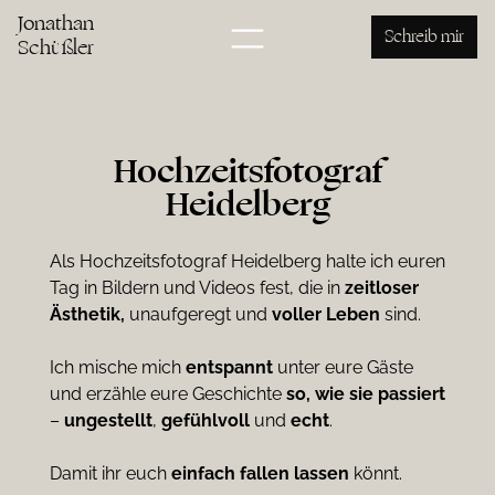
Jonathan
Schreib mir
Schüßler
Hochzeitsfotograf
Heidelberg
Als Hochzeitsfotograf Heidelberg halte ich euren
Tag in Bildern und Videos fest, die in
zeitloser
Ästhetik,
unaufgeregt und
voller Leben
sind.
Ich mische mich
entspannt
unter eure Gäste
und erzähle eure Geschichte
so, wie sie passiert
–
ungestellt
,
gefühlvoll
und
echt
.
Damit ihr euch
einfach
fallen
lassen
könnt.