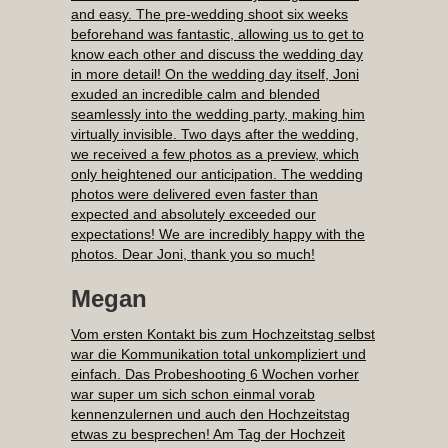
and easy. The pre-wedding shoot six weeks
beforehand was fantastic, allowing us to get to
know each other and discuss the wedding day
in more detail! On the wedding day itself, Joni
exuded an incredible calm and blended
seamlessly into the wedding party, making him
virtually invisible. Two days after the wedding,
we received a few photos as a preview, which
only heightened our anticipation. The wedding
photos were delivered even faster than
expected and absolutely exceeded our
expectations! We are incredibly happy with the
photos. Dear Joni, thank you so much!
Megan
Vom ersten Kontakt bis zum Hochzeitstag selbst
war die Kommunikation total unkompliziert und
einfach. Das Probeshooting 6 Wochen vorher
war super um sich schon einmal vorab
kennenzulernen und auch den Hochzeitstag
etwas zu besprechen! Am Tag der Hochzeit