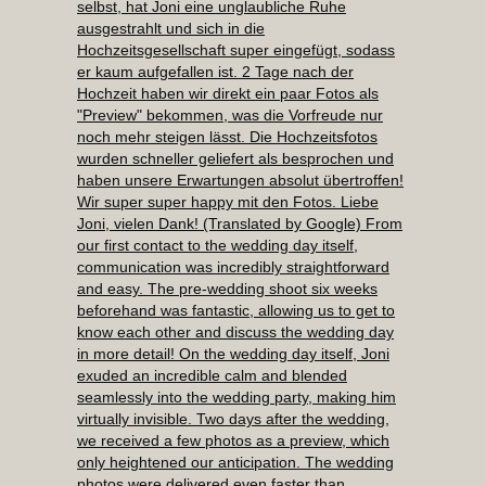
selbst, hat Joni eine unglaubliche Ruhe
ausgestrahlt und sich in die
Hochzeitsgesellschaft super eingefügt, sodass
er kaum aufgefallen ist. 2 Tage nach der
Hochzeit haben wir direkt ein paar Fotos als
"Preview" bekommen, was die Vorfreude nur
noch mehr steigen lässt. Die Hochzeitsfotos
wurden schneller geliefert als besprochen und
haben unsere Erwartungen absolut übertroffen!
Wir super super happy mit den Fotos. Liebe
Joni, vielen Dank! (Translated by Google) From
our first contact to the wedding day itself,
communication was incredibly straightforward
and easy. The pre-wedding shoot six weeks
beforehand was fantastic, allowing us to get to
know each other and discuss the wedding day
in more detail! On the wedding day itself, Joni
exuded an incredible calm and blended
seamlessly into the wedding party, making him
virtually invisible. Two days after the wedding,
we received a few photos as a preview, which
only heightened our anticipation. The wedding
photos were delivered even faster than