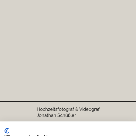
und barrierefreien Zugang. Hier feiert ihr stilvoll, entspannt
und umgeben von traumhafter Landschaft.
Adresse:
Rehbach 1 67483 Edesheim
Ort:
Heidelberg
Mannheim
Mainz
Pfalz
Karlsruhe
Personen:
150
Gut Rehbach
Hochzeitsfotograf & Videograf
Jonathan Schüßler