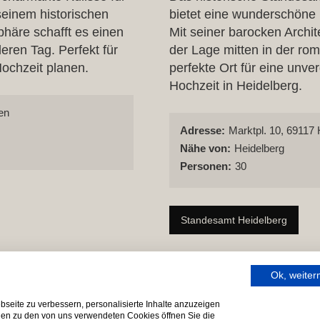
seinem historischen
bietet eine wunderschöne K
häre schafft es einen
Mit seiner barocken Archit
ren Tag. Perfekt für
der Lage mitten in der roma
Hochzeit planen.
perfekte Ort für eine unve
Hochzeit in Heidelberg.
en
Adresse:
Marktpl. 10, 69117 
Nähe von:
Heidelberg
Personen:
30
Standesamt Heidelberg
Ok, weite
seite zu verbessern, personalisierte Inhalte anzuzeigen
onen zu den von uns verwendeten Cookies öffnen Sie die