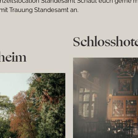
hzeitslocation Standesamt Schaut euch gerne m
mit Trauung Standesamt an.
Schlosshot
sheim