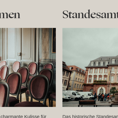
imen
Standesamt
charmante Kulisse für
Das historische Standesa