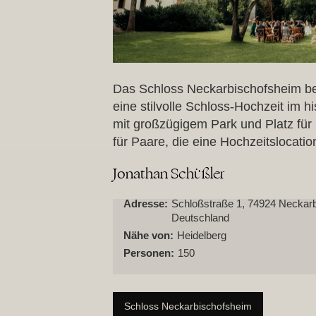
Das Schloss Neckarbischofsheim bei
eine stilvolle Schloss-Hochzeit im h
mit großzügigem Park und Platz für 
für Paare, die eine Hochzeitslocat
mit Charakter und Eleganz suchen.
Jonathan Schüßler
Adresse:
Schloßstraße 1, 74924 Neckar
Deutschland
Nähe von:
Heidelberg
Personen:
150
Schloss Neckarbischofsheim