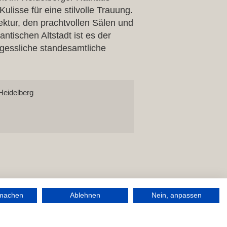
ulisse für eine stilvolle Trauung.
ektur, den prachtvollen Sälen und
ntischen Altstadt ist es der
rgessliche standesamtliche
Heidelberg
rmachen
Ablehnen
Nein, anpassen