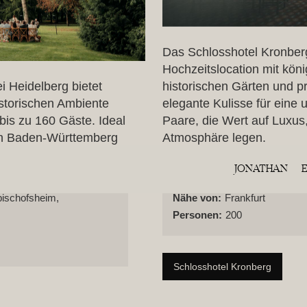
Das Schlosshotel Kronberg
Hochzeitslocation mit kön
 Heidelberg bietet
historischen Gärten und pr
istorischen Ambiente
elegante Kulisse für eine 
bis zu 160 Gäste. Ideal
Paare, die Wert auf Luxus
ion Baden-Württemberg
Atmosphäre legen.
JONATHAN
Adresse:
Hainstraße 25, 614
bischofsheim,
Nähe von:
Frankfurt
Personen:
200
Schlosshotel Kronberg