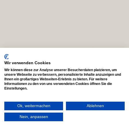
nimmt oft die erste große
Nervosität. Ein großer Vorteil: Man
kann ein kurzes Paar-Shooting direkt
im Anschluss durchführen, sodass
man nach der Zeremonie mehr Zeit
für seine Gäste hat. Es bricht zwar
mit der Tradition, dass man sich erst
am Altar sieht, ermöglicht aber eine
entspanntere Zeitplanung und sorgt
für einen sehr bewussten,
gemeinsamen Start in den
Wir verwenden Cookies
Hochzeitstag.
Wir können diese zur Analyse unserer Besucherdaten platzieren, um
unsere Webseite zu verbessern, personalisierte Inhalte anzuzeigen und
Ihnen ein großartiges Webseiten-Erlebnis zu bieten. Für weitere
Informationen zu den von uns verwendeten Cookies öffnen Sie die
Einstellungen.
Ok, weitermachen
Ablehnen
Nein, anpassen