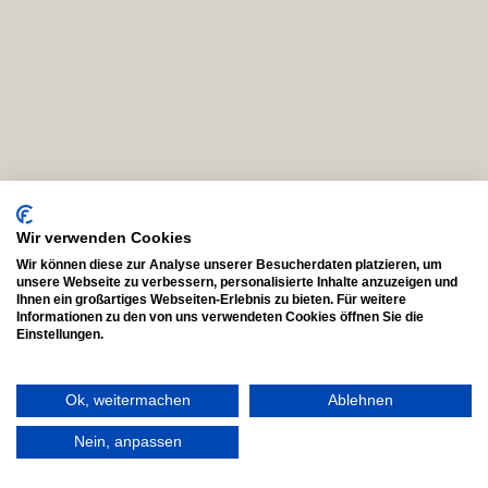
etwa 20 bis 50 Bildern ab. Viele
Paare nutzen diese Gelegenheit, um
den Fotografen vor der Hochzeit
kennenzulernen und die Scheu vor
der Kamera zu verlieren. Oft fließen
die Kosten für ein solches Shooting
als Rabatt in eine spätere
Hochzeitsbuchung ein. Es ist die
perfekte Generalprobe, um
herauszufinden, ob die Chemie
stimmt, und um gleichzeitig
Wir verwenden Cookies
hochwertige Fotos für die
Wir können diese zur Analyse unserer Besucherdaten platzieren, um
Einladungskarten zu erhalten. Bei
unsere Webseite zu verbessern, personalisierte Inhalte anzuzeigen und
Jonathan Schüßler ist bei jeder
Ihnen ein großartiges Webseiten-Erlebnis zu bieten. Für weitere
Ganztagsbegleitung ein
Informationen zu den von uns verwendeten Cookies öffnen Sie die
Einstellungen.
Kennenlernshooting inklusive, damit
ihr euch am Hochzeitstag vor seiner
Kamera wohl fühlt.
Ok, weitermachen
Ablehnen
Nein, anpassen