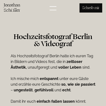
Jonathan
Schreib mir
Schüßler
Hochzeitsfotograf Berlin
& Videograf
Als Hochzeitsfotograf Berlin halte ich euren Tag
in Bildern und Videos fest, die in
zeitloser
Ästhetik,
unaufgeregt und
voller Leben
sind.
Ich mische mich
entspannt
unter eure Gäste
und erzähle eure Geschichte
so, wie sie passiert
–
ungestellt
,
gefühlvoll
und
echt
.
Damit ihr euch
einfach
fallen
lassen
könnt.