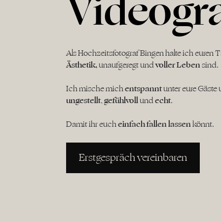
Videogr
Als Hochzeitsfotograf Bingen halte ich euren T
Ästhetik,
unaufgeregt und
voller Leben
sind.
Ich mische mich
entspannt
unter eure Gäste
ungestellt
,
gefühlvoll
und
echt
.
Damit ihr euch
einfach
fallen
lassen
könnt.
Erstgespräch vereinbaren