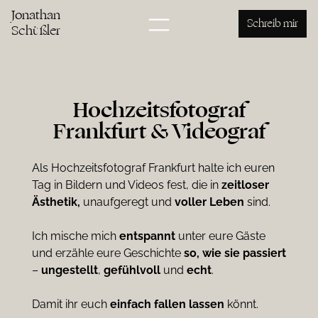
Jonathan
Schreib mir
Schüßler
Hochzeitsfotograf
Frankfurt & Videograf
Als Hochzeitsfotograf Frankfurt halte ich euren
Tag in Bildern und Videos fest, die in
zeitloser
Ästhetik,
unaufgeregt und
voller Leben
sind.
Ich mische mich
entspannt
unter eure Gäste
und erzähle eure Geschichte
so, wie sie passiert
–
ungestellt
,
gefühlvoll
und
echt
.
Damit ihr euch
einfach
fallen
lassen
könnt.