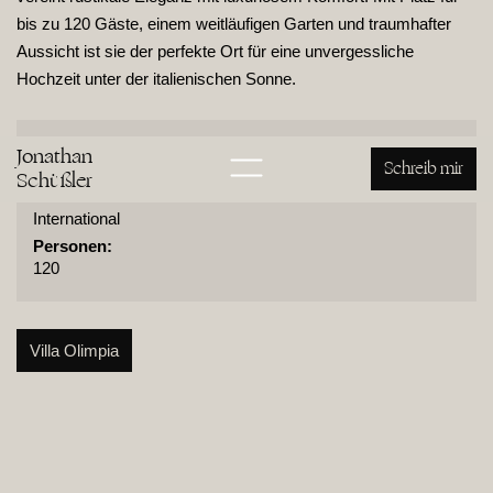
bis zu 120 Gäste, einem weitläufigen Garten und traumhafter
Aussicht ist sie der perfekte Ort für eine unvergessliche
Hochzeit unter der italienischen Sonne.
Adresse:
Jonathan
Schreib mir
Via della Villa 12, 50050 Montaione, Italien
Schüßler
Nähe von:
International
Personen:
120
Villa Olimpia