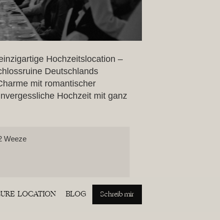
einzigartige Hochzeitslocation –
chlossruine Deutschlands
 Charme mit romantischer
unvergessliche Hochzeit mit ganz
52 Weeze
EURE LOCATION
BLOG
Schreib mir