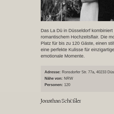
Das La Dü in Düsseldorf kombiniert I
romantischem Hochzeitsflair. Die mo
Platz für bis zu 120 Gäste, einen sti
eine perfekte Kulisse für einzigarti
emotionale Momente.
Adresse:
Ronsdorfer Str. 77a, 40233 Düs
Nähe von:
NRW
Personen:
120
Jonathan Schüßler
La Dü