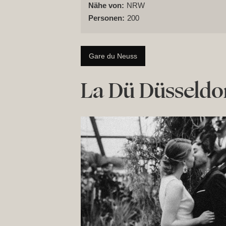
Nähe von:
NRW
Personen:
200
Gare du Neuss
La Dü Düsseldo