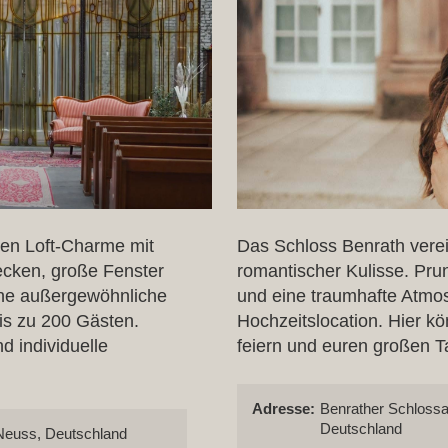
en Loft-Charme mit
Das Schloss Benrath verei
ecken, große Fenster
romantischer Kulisse. Prun
eine außergewöhnliche
und eine traumhafte Atmo
bis zu 200 Gästen.
Hochzeitslocation. Hier kö
d individuelle
feiern und euren großen Ta
Adresse:
Benrather Schlossa
Deutschland
 Neuss, Deutschland