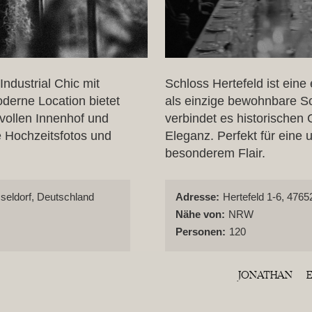
ndustrial Chic mit
Schloss Hertefeld ist eine 
derne Location bietet
als einzige bewohnbare S
lvollen Innenhof und
verbindet es historischen
ge Hochzeitsfotos und
Eleganz. Perfekt für eine 
besonderem Flair.
seldorf, Deutschland
Adresse:
Hertefeld 1-6, 476
Nähe von:
NRW
Personen:
120
JONATHAN
Schloss Hertefeld