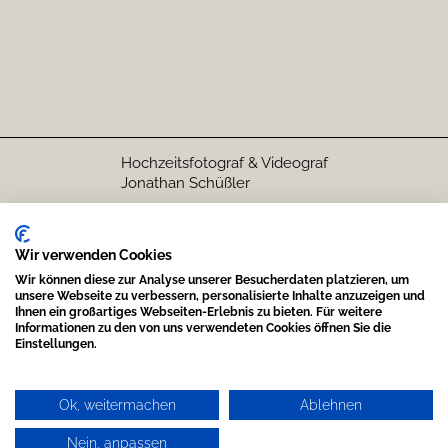
Schloss Neckarbischofsheim
Hochzeitsfotograf & Videograf
Jonathan Schüßler
Wir verwenden Cookies
FOREVER - Der
Wir können diese zur Analyse unserer Besucherdaten platzieren, um
Hochzeitspodcast
unsere Webseite zu verbessern, personalisierte Inhalte anzuzeigen und
Wo kann man
Ihnen ein großartiges Webseiten-Erlebnis zu bieten. Für weitere
Jonathan Schüßler
Informationen zu den von uns verwendeten Cookies öffnen Sie die
buchen?
Einstellungen.
Datenschutz
Ok, weitermachen
Ablehnen
Impressum
AGB
Nein, anpassen