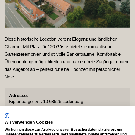
Diese historische Location vereint Eleganz und ländlichen
Charme. Mit Platz für 120 Gäste bietet sie romantische
Gartenzeremonien und stilvolle Banketträume. Komfortable
Übernachtungsmöglichkeiten und barrierefreie Zugänge runden
das Angebot ab – perfekt für eine Hochzeit mit persönlicher
Note.
Adresse:
Kipfenberger Str. 10 68526 Ladenburg
Nähe von:
Heidelberg
Mannheim
Pfalz
Personen:
Wir verwenden Cookies
120
Wir können diese zur Analyse unserer Besucherdaten platzieren, um
unsere Webseite zu verbessern, personalisierte Inhalte anzuzeigen und