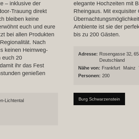
 – inklusive der
elegante Hochzeiten mit B
door-Trauung direkt
Rheingaus. Mit exquisiter
ch bleiben keine
Übernachtungsmöglichkeit
rwöhnt euch und eure
Ambiente ist sie der perfekt
zt bei allen Produkten
bis zu 200 Gästen.
Regionalität. Nach
 es keinen Heimweg-
Adresse:
Rosengasse 32, 65
n euch 20
Deutschland
damit ihr das Fest
Nähe von:
Frankfurt
Mainz
enstunden genießen
Personen:
200
Burg Schwarzenstein
-Lichtental