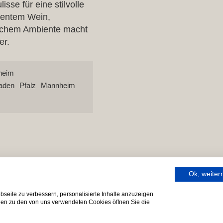
sse für eine stilvolle
lentem Wein,
schem Ambiente macht
er.
heim
aden
Pfalz
Mannheim
Ok, weite
seite zu verbessern, personalisierte Inhalte anzuzeigen
onen zu den von uns verwendeten Cookies öffnen Sie die