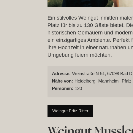
Ein stilvolles Weingut inmitten mal
Platz für bis zu 130 Gäste bietet. D
historischen Gemäuern und modern
ein einzigartiges Ambiente. Perfekt 
ihre Hochzeit in einer naturnahen u
Umgebung feiern möchten.
Adresse:
Weinstraße N 51, 67098 Bad D
Nähe von:
Heidelberg
Mannheim
Pfalz
Personen:
120
Weingut Fritz Ritter
Weingut Mussle