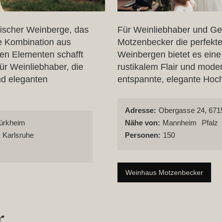
erischer Weinberge, das
Für Weinliebhaber und Ge
ie Kombination aus
Motzenbecker die perfekt
en Elementen schafft
Weinbergen bietet es eine 
für Weinliebhaber, die
rustikalem Flair und mode
nd eleganten
entspannte, elegante Hochz
Adresse:
Obergasse 24, 671
ürkheim
Nähe von:
Mannheim
Pfalz
Karlsruhe
Personen:
150
Weinhaus Motzenbecker
r