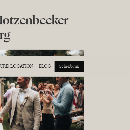
Motzenbecker
rg
EURE LOCATION
BLOG
Schreib mir