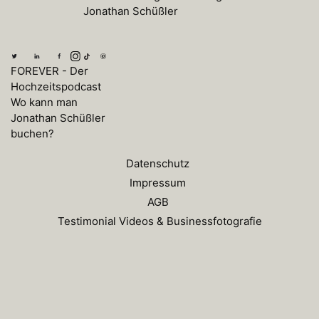
Tag zu begleiten, damit eine sinnvoll zusammenpassende
genießen.
Jonathan Schüßler
oder überdachte Bereiche können genauso
Geschichte erzählt werden kann.
stimmungsvoll sein. Zudem machen sich Regenfotos oft
besonders romantisch und einzigartig. Der Regen sollte
euch also keinesfalls davon abhalten, euren Tag in vollen
FOREVER - Der
Zügen zu genießen. Lasst uns gemeinsam jede Wetterlage
Hochzeitspodcast
in fantastische Erinnerungen verwandeln!
Wo kann man
Jonathan Schüßler
buchen?
Datenschutz
Impressum
AGB
Testimonial Videos & Businessfotografie