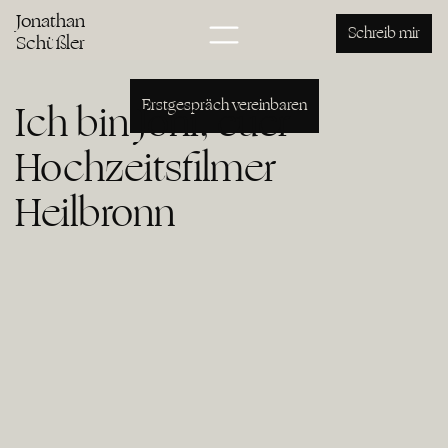
Hochzeitsfilm Heilbronn
Jonathan
Jonathan Schüßler
Schreib mir
Schüßler
Erstgespräch vereinbaren
Ich bin Joni, euer
Hochzeitsfilmer
Heilbronn