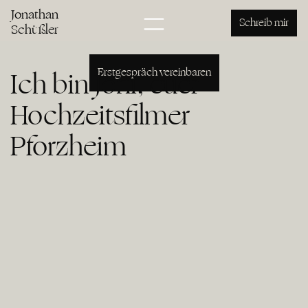
Hochzeitsfilm Pforzheim
Jonathan
Jonathan Schüßler
Schreib mir
Schüßler
Erstgespräch vereinbaren
Ich bin Joni, euer
Hochzeitsfilmer
Pforzheim