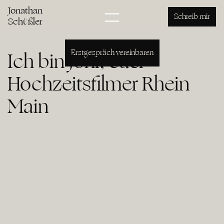
Hochzeitsfilm Rhein Main
Jonathan
Jonathan Schüßler
Schreib mir
Schüßler
Erstgespräch vereinbaren
Ich bin Joni, euer
Hochzeitsfilmer Rhein
Main