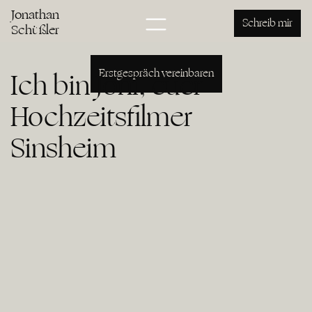
Hochzeitsfilm Sinsheim
Jonathan
Jonathan Schüßler
Schreib mir
Schüßler
Erstgespräch vereinbaren
Ich bin Joni, euer
Hochzeitsfilmer
Sinsheim