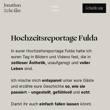
Jonathan
Schreib mir
Schüßler
Hochzeitsreportage Fulda
In eurer Hochzeitsreportage Fulda halte ich
euren Tag in Bildern und Videos fest, die in
zeitloser Ästhetik,
unaufgeregt und
voller
Leben
sind.
Ich mische mich
entspannt
unter eure Gäste
und erzähle eure Geschichte
so, wie sie
passiert
–
ungestellt
,
gefühlvoll
und
echt
.
Damit ihr euch
einfach
fallen
lassen
könnt.