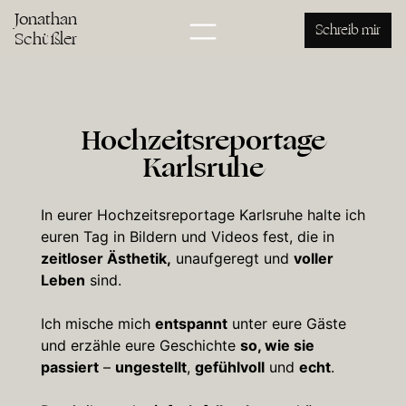
Jonathan
Schreib mir
Schüßler
Hochzeitsreportage
Karlsruhe
In eurer Hochzeitsreportage Karlsruhe halte ich
euren Tag in Bildern und Videos fest, die in
zeitloser Ästhetik,
unaufgeregt und
voller
Leben
sind.
Ich mische mich
entspannt
unter eure Gäste
und erzähle eure Geschichte
so, wie sie
passiert
–
ungestellt
,
gefühlvoll
und
echt
.