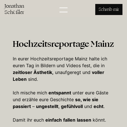
Jonathan
Schreib mir
Schüßler
Hochzeitsreportage Mainz
In eurer Hochzeitsreportage Mainz halte ich
euren Tag in Bildern und Videos fest, die in
zeitloser Ästhetik,
unaufgeregt und
voller
Leben
sind.
Ich mische mich
entspannt
unter eure Gäste
und erzähle eure Geschichte
so, wie sie
passiert
–
ungestellt
,
gefühlvoll
und
echt
.
Damit ihr euch
einfach
fallen
lassen
könnt.