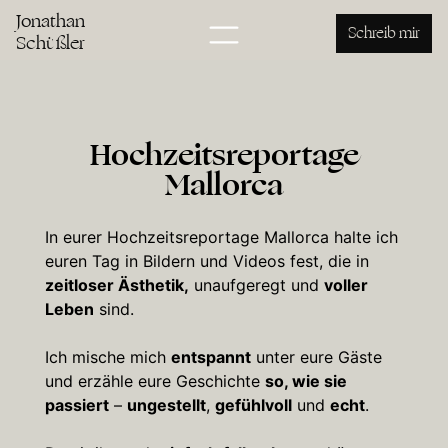
Jonathan
Schreib mir
Schüßler
Hochzeitsreportage
Mallorca
In eurer Hochzeitsreportage Mallorca halte ich
euren Tag in Bildern und Videos fest, die in
zeitloser Ästhetik,
unaufgeregt und
voller
Leben
sind.
Ich mische mich
entspannt
unter eure Gäste
und erzähle eure Geschichte
so, wie sie
passiert
–
ungestellt
,
gefühlvoll
und
echt
.