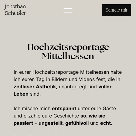
Jonathan
Schreib mir
Schüßler
Hochzeitsreportage
Mittelhessen
In eurer Hochzeitsreportage Mittelhessen halte
ich euren Tag in Bildern und Videos fest, die in
zeitloser Ästhetik,
unaufgeregt und
voller
Leben
sind.
Ich mische mich
entspannt
unter eure Gäste
und erzähle eure Geschichte
so, wie sie
passiert
–
ungestellt
,
gefühlvoll
und
echt
.