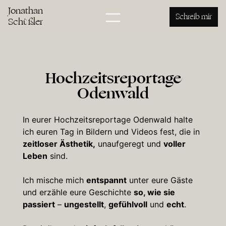
Jonathan
Schreib mir
Schüßler
Hochzeitsreportage
Odenwald
In eurer Hochzeitsreportage Odenwald halte
ich euren Tag in Bildern und Videos fest, die in
zeitloser Ästhetik,
unaufgeregt und
voller
Leben
sind.
Ich mische mich
entspannt
unter eure Gäste
und erzähle eure Geschichte
so, wie sie
passiert
–
ungestellt
,
gefühlvoll
und
echt
.