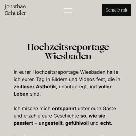
Jonathan
Schreib mir
Schüßler
Hochzeitsreportage
Wiesbaden
In eurer Hochzeitsreportage Wiesbaden halte
ich euren Tag in Bildern und Videos fest, die in
zeitloser Ästhetik,
unaufgeregt und
voller
Leben
sind.
Ich mische mich
entspannt
unter eure Gäste
und erzähle eure Geschichte
so, wie sie
passiert
–
ungestellt
,
gefühlvoll
und
echt
.