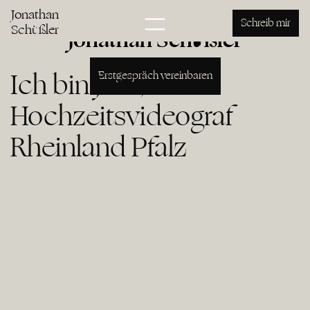
Pfalz
Jonathan
Schreib mir
Schüßler
Jonathan Schüßler
Ich bin Joni, euer
Erstgespräch vereinbaren
Hochzeitsvideograf
Rheinland Pfalz