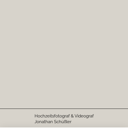
lieben.Lautenbacherstr. 52 77815 Bühl Deutschland Ich
freue mich darauf, euch bei eurer Hochzeit zu begleiten und
diese besonderen Momente für euch festzuhalten!
Jonathan Schüßler
Adresse:
Lautenbacherstr. 52 77815 Bühl
Ort:
Heidelberg
Karlsruhe
Pfalz
Personen:
120
Schlossgut Lautenbach
Hochzeitsfotograf & Videograf
Jonathan Schüßler