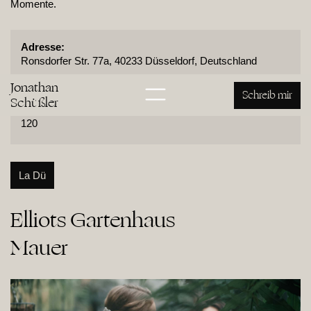
Momente.
Adresse:
Ronsdorfer Str. 77a, 40233 Düsseldorf, Deutschland
Nähe von:
Jonathan
NRW
Schreib mir
Schüßler
Personen:
120
La Dü
Elliots Gartenhaus

Mauer