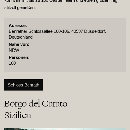
könnt ihr mit bis zu 100 Gästen feiern und euren großen Tag
stilvoll genießen.
Adresse:
Benrather Schlossallee 100-106, 40597 Düsseldorf,
Deutschland
Nähe von:
NRW
Personen:
100
Schloss Benrath
Borgo del Carato

Sizilien