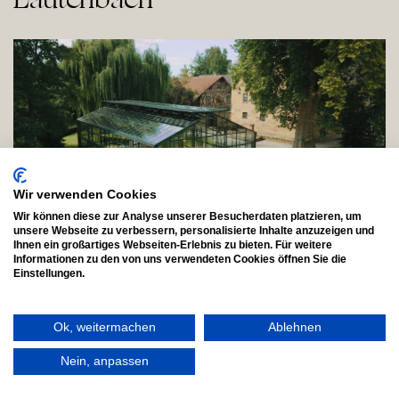
Wir verwenden Cookies
Wir können diese zur Analyse unserer Besucherdaten platzieren, um
unsere Webseite zu verbessern, personalisierte Inhalte anzuzeigen und
Ihnen ein großartiges Webseiten-Erlebnis zu bieten. Für weitere
Informationen zu den von uns verwendeten Cookies öffnen Sie die
Einstellungen.
Eingebettet in die idyllische Landschaft des Schwarzwaldes
vereint das Schlossgut Lautenbach rustikale Eleganz mit
Ok, weitermachen
Ablehnen
historischem Charme. Die romantische Atmosphäre, weitläufige
Natur und stilvolle Räumlichkeiten machen es zur perfekten
Nein, anpassen
Hochzeitslocation für Paare, die eine Mischung aus Tradition